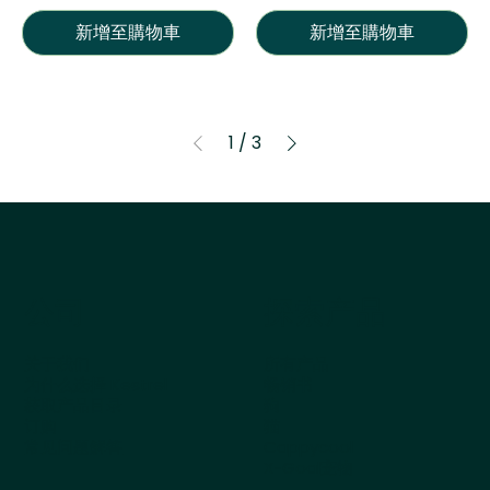
新增至購物車
新增至購物車
1
/
3
公司
探索产品
关于我们
所有产品
为什么选择 Kestrel
畅销书
获取产品目录
狗
订购
猫
常见问题解答
Cappycool
X-Goal宠物