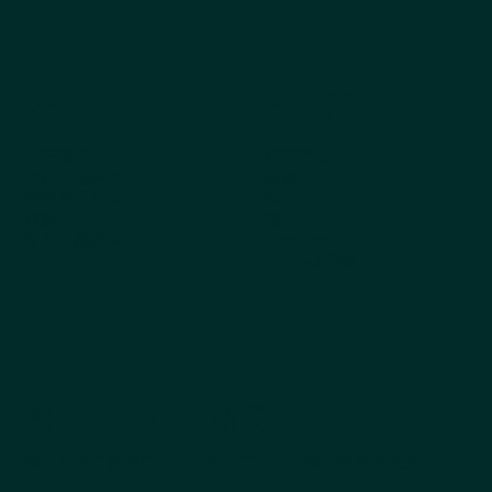
公司
探索产品
关于我们
所有产品
为什么选择 Kestrel
畅销书
获取产品目录
狗
订购
猫
常见问题解答
Cappycool
X-Goal宠物
摇尾巴的产品新闻
第一时间了解新产品、季节性产品发布和公司最新动态。