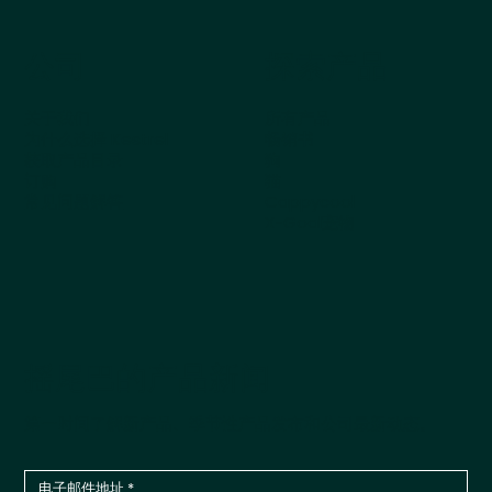
公司
探索产品
关于我们
所有产品
为什么选择 Kestrel
畅销书
获取产品目录
狗
订购
猫
常见问题解答
Cappycool
X-Goal宠物
摇尾巴的产品新闻
第一时间了解新产品、季节性产品发布和公司最新动态。