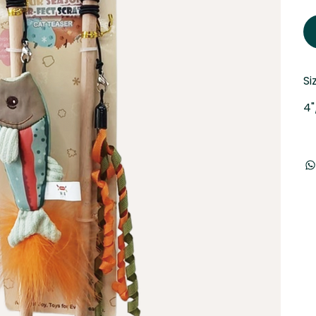
Si
4"