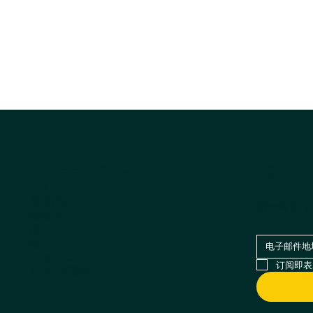
摇尾
探索产品
所有产品
第一时间了
畅销书
狗
猫
Cappycool
订阅即表
X-Goal宠物