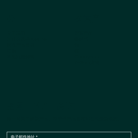
公司
探索产品
关于我们
所有产品
为什么选择 Kestrel
畅销书
获取产品目录
狗
订购
猫
常见问题解答
Cappycool
X-Goal宠物
摇尾巴的产品新闻
第一时间了解新产品、季节性产品发布和公司最新动态。