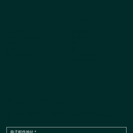
公司
探索产品
关于我们
所有产品
为什么选择 Kestrel
畅销书
获取产品目录
狗
订购
猫
常见问题解答
Cappycool
X-Goal宠物
摇尾巴的产品新闻
第一时间了解新产品、季节性产品发布和公司最新动态。