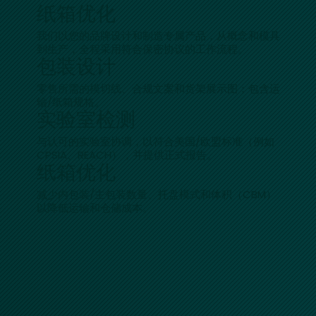
纸箱优化
我们以您的品牌设计和制造专属产品，从概念和模具
到生产，全程采用符合保密协议的工作流程。
包装设计
零售所需的模切线、合规文案和货架展示图；包含运
输/纸箱规格。
实验室检测
与认可的实验室协调，以符合美国/欧盟标准（例如
CPSIA、REACH），并提供正式报告。
纸箱优化
减少内包装/主包装数量、托盘模式和体积（CBM）
以降低运输和仓储成本。