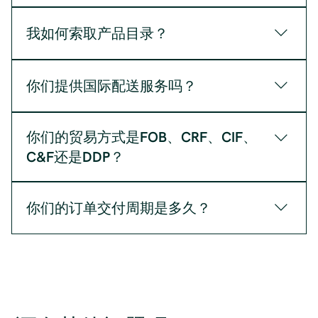
最小起订量因产品而异，但通常每个 SKU 约为 1,000
件。
我如何索取产品目录？
您可以在这里购买，或者直接联系我们，并在询价表
中提出申请。
你们提供国际配送服务吗？
是的，我们发货到北美、南美、欧洲、英国、日本和
你们的贸易方式是FOB、CRF、CIF、
澳大利亚。
C&F还是DDP？
我们可以根据要求提供上述任何一种模式。
你们的订单交付周期是多久？
整个流程通常在订单确认后需要 80-90 天。