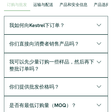
订购与批发
运输与配送
产品和安全信息
产品选择
我如何向Kestrel下订单？
请在询价单中填写您的订单信息，我们将通过电子邮
件回复您报价。
你们直接向消费者销售产品吗？
目前还没有，我们现在只做B2B业务。
我可以先少量订购一些样品，然后再下
整批订单吗？
我们仅对认真询价的客户寄送少量样品（十件以
下），运费由客户承担。十件以上的样品及运费均由
你们提供批发价格吗？
客户承担。
是的，我们只提供批发价格。
是否有最低订购量（MOQ）？