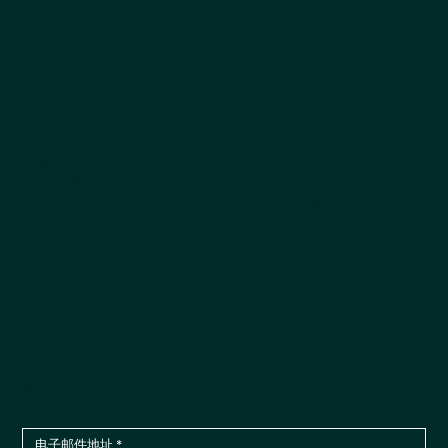
公司
探索产品
关于我们
所有产品
为什么选择 Kestrel
畅销书
获取产品目录
狗
订购
猫
常见问题解答
Cappycool
X-Goal宠物
摇尾巴的产品新闻
第一时间了解新产品、季节性产品发布和公司最新动态。