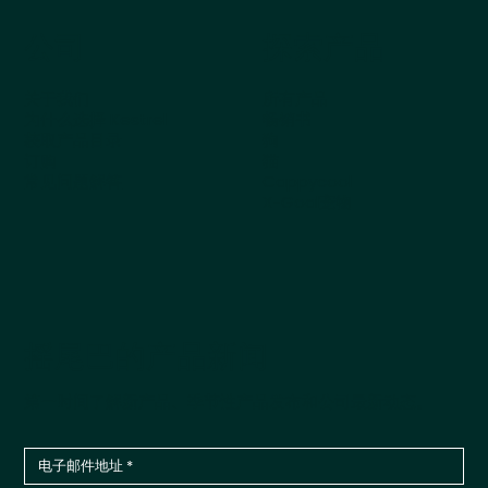
公司
探索产品
关于我们
所有产品
为什么选择 Kestrel
畅销书
获取产品目录
狗
订购
猫
常见问题解答
Cappycool
X-Goal宠物
摇尾巴的产品新闻
第一时间了解新产品、季节性产品发布和公司最新动态。