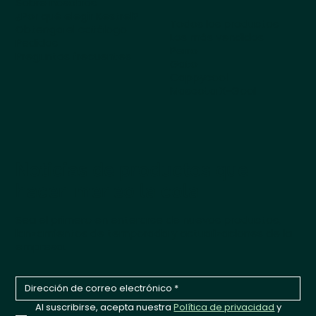
Sobre nosotros
¿Por qué elegir Kestrel?
Todos los productos
Obtenga el catálogo
Los más vendidos
Pedidos
Perro
Preguntas frecuentes
Gato
Cappycool
Mascota X-Goal
Noticias de productos que
hacen meneo la cola
Sea el primero en enterarse de nuevos productos,
lanzamientos de temporada y actualizaciones de la
empresa.
Al suscribirse, acepta nuestra 
Política de privacidad
 y 