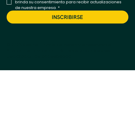
brinda su consentimiento para recibir actualizaciones 
de nuestra empresa.
*
INSCRIBIRSE
© 2026 Kestrel. Todos los derechos reservados.
Política de privacidad
Términos y condiciones
Declaración de accesibilidad