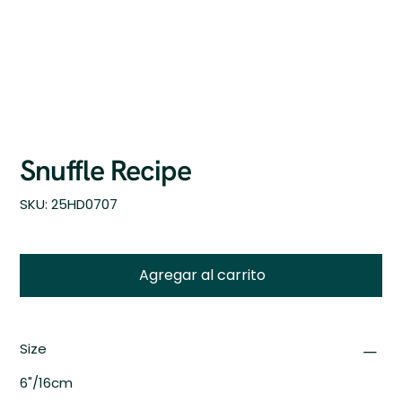
Snuffle Recipe
SKU
SKU:
25HD0707
25HD0707
Agregar al carrito
Size
6"/16cm