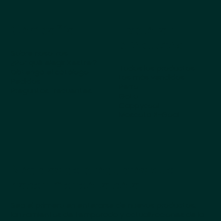
Compañía
Explorar
productos
Sobre nosotros
¿Por qué elegir Kestrel?
Todos los productos
Obtenga el catálogo
Los más vendidos
Pedidos
Perro
Preguntas frecuentes
Gato
Cappycool
Mascota X-Goal
Noticias de productos que
hacen meneo la cola
Sea el primero en enterarse de nuevos productos,
lanzamientos de temporada y actualizaciones de la