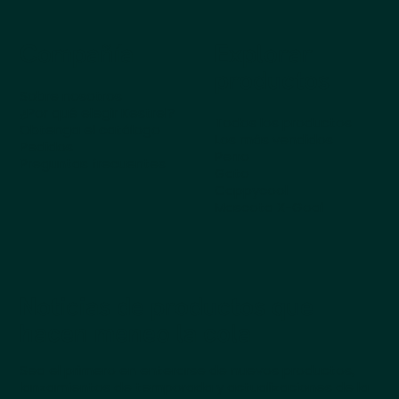
Compañía
Explorar
productos
Sobre nosotros
¿Por qué elegir Kestrel?
Todos los productos
Obtenga el catálogo
Los más vendidos
Pedidos
Perro
Preguntas frecuentes
Gato
Cappycool
Mascota X-Goal
Noticias de productos que
hacen meneo la cola
Sea el primero en enterarse de nuevos productos,
lanzamientos de temporada y actualizaciones de la