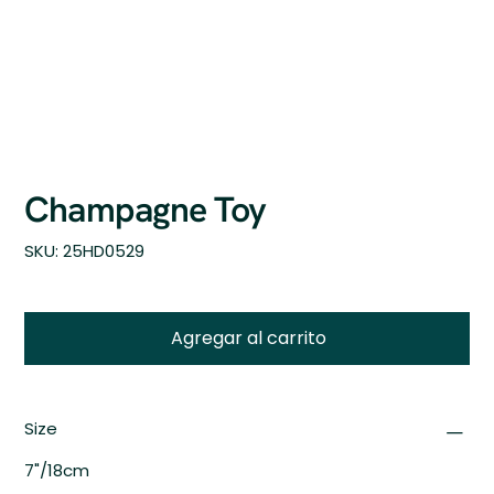
Champagne Toy
SKU
SKU:
25HD0529
25HD0529
Agregar al carrito
Size
7"/18cm