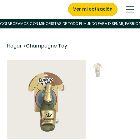
Ver mi cotización
Hogar
>
Champagne Toy