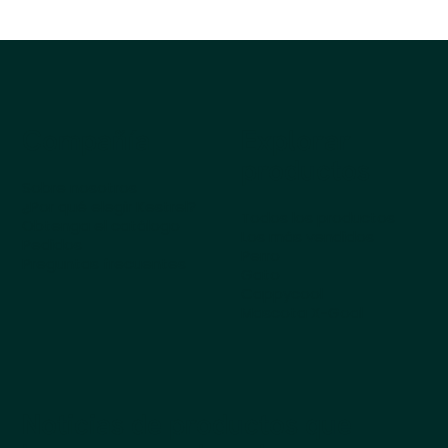
Compañía
Explorar
productos
Sobre nosotros
¿Por qué elegir Kestrel?
Todos los productos
Obtenga el catálogo
Los más vendidos
Pedidos
Perro
Preguntas frecuentes
Gato
Cappycool
Mascota X-Goal
Noticias de productos que