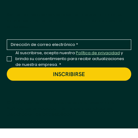
hacen meneo la cola
Sea el primero en enterarse de nuevos productos,
lanzamientos de temporada y actualizaciones de la
empresa.
Al suscribirse, acepta nuestra 
Política de privacidad
 y 
brinda su consentimiento para recibir actualizaciones 
de nuestra empresa.
*
INSCRIBIRSE
© 2026 Kestrel. Todos los derechos reservados.
Política de privacidad
Términos y condiciones
Declaración de accesibilidad