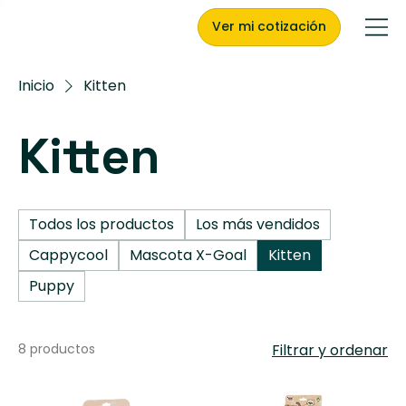
Ver mi cotización
Inicio
Kitten
Kitten
Todos los productos
Los más vendidos
Cappycool
Mascota X-Goal
Kitten
Puppy
8 productos
Filtrar y ordenar