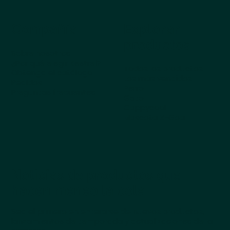
Compañía
Explorar
productos
Sobre nosotros
¿Por qué elegir Kestrel?
Todos los productos
Obtenga el catálogo
Los más vendidos
Pedidos
Perro
Preguntas frecuentes
Gato
Cappycool
Mascota X-Goal
Noticias de productos que
hacen meneo la cola
Sea el primero en enterarse de nuevos productos,
lanzamientos de temporada y actualizaciones de la