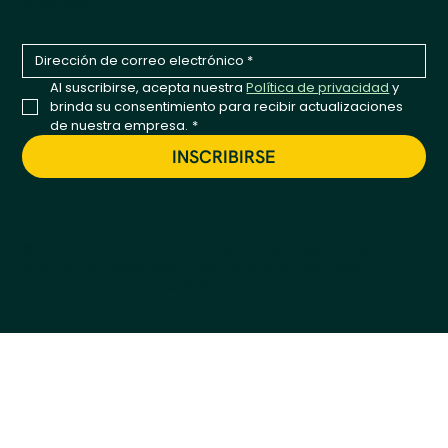
empresa.
Al suscribirse, acepta nuestra 
Política de privacidad
 y 
brinda su consentimiento para recibir actualizaciones 
de nuestra empresa.
*
INSCRIBIRSE
© 2026 Kestrel. Todos los derechos reservados.
Política de privacidad
Términos y condiciones
Declaración de accesibilidad