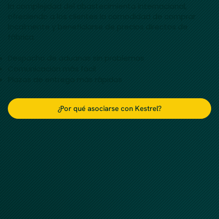
la complejidad del abastecimiento internacional,
ofreciendo a los clientes la comodidad de comprar
localmente y beneficiarse de precios directos de
fábrica.
Despacho de aduanas sin problemas
Comunicación más fácil
Plazos de entrega más rápidos
¿Por qué asociarse con Kestrel?