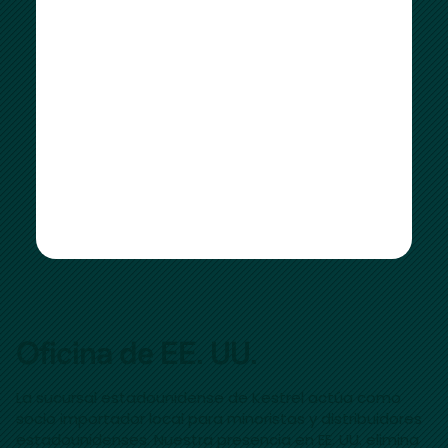
Oficina de EE. UU.
La sucursal estadounidense de Kestrel actúa como
socio importador local para minoristas y distribuidores
estadounidenses. Nuestra presencia en EE. UU. elimina