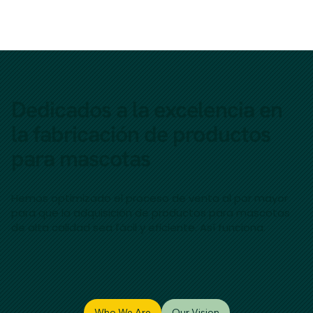
Dedicados a la excelencia en
la fabricación de productos
para mascotas
Hemos optimizado el proceso de venta al por mayor
para que la adquisición de productos para mascotas
de alta calidad sea fácil y eficiente. Así funciona.
Who We Are
Our Vision