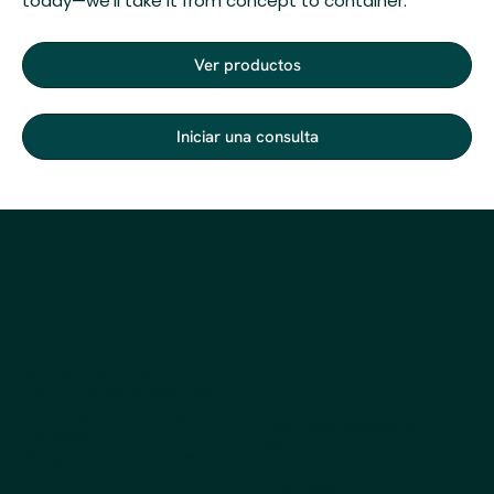
today—we’ll take it from concept to container.
Ver productos
Iniciar una consulta
Compañía
Explorar
productos
Sobre nosotros
¿Por qué elegir Kestrel?
Todos los productos
Obtenga el catálogo
Los más vendidos
Pedidos
Perro
Preguntas frecuentes
Gato
Cappycool