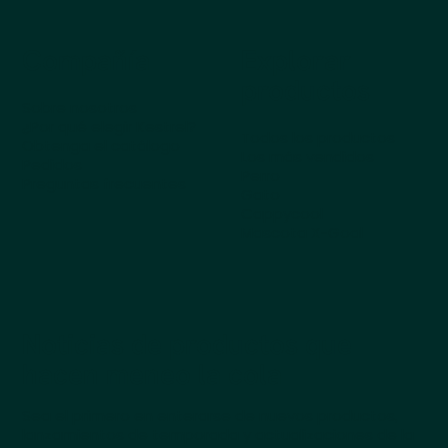
Compañía
Explorar
productos
Sobre nosotros
¿Por qué elegir Kestrel?
Todos los productos
Obtenga el catálogo
Los más vendidos
Pedidos
Perro
Preguntas frecuentes
Gato
Cappycool
Mascota X-Goal
Noticias de productos que
hacen meneo la cola
Sea el primero en enterarse de nuevos productos,
lanzamientos de temporada y actualizaciones de la