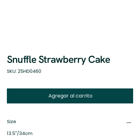
Snuffle Strawberry Cake
SKU
SKU:
25HD0460
25HD0460
Agregar al carrito
Size
13.5"/34cm