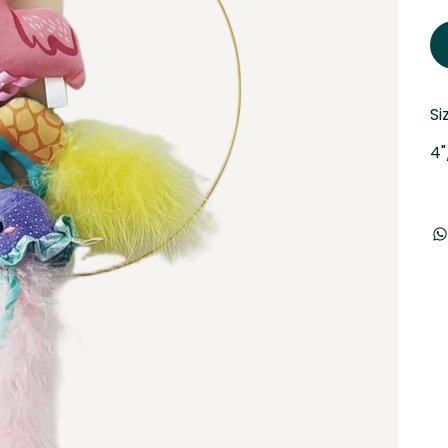
Si
4"