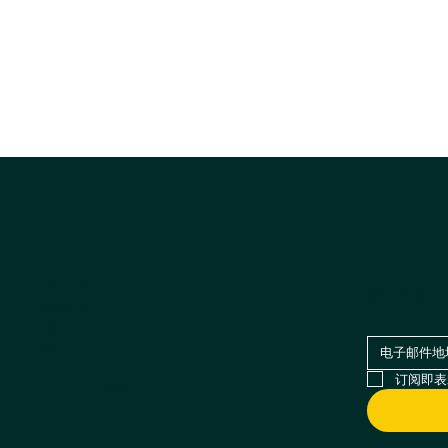
摇尾
探索产品
所有产品
第一时间了
畅销书
狗
猫
Cappycool
订阅即表
X-Goal宠物