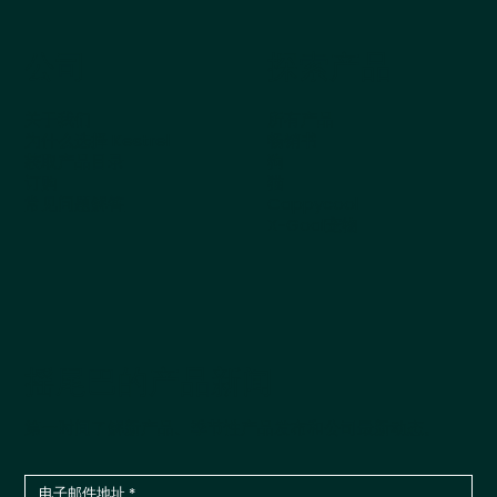
公司
探索产品
关于我们
所有产品
为什么选择 Kestrel
畅销书
获取产品目录
狗
订购
猫
常见问题解答
Cappycool
X-Goal宠物
摇尾巴的产品新闻
第一时间了解新产品、季节性产品发布和公司最新动态。