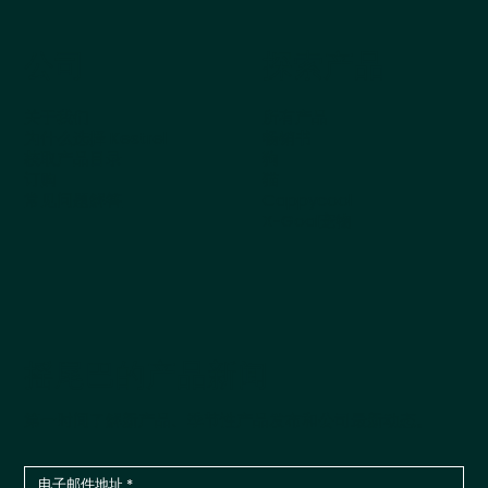
公司
探索产品
关于我们
所有产品
为什么选择 Kestrel
畅销书
获取产品目录
狗
订购
猫
常见问题解答
Cappycool
X-Goal宠物
摇尾巴的产品新闻
第一时间了解新产品、季节性产品发布和公司最新动态。