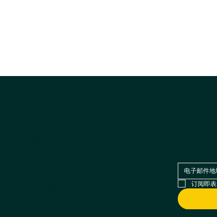
摇尾
探索产品
所有产品
第一时间了
畅销书
狗
猫
Cappycool
订阅即表
X-Goal宠物