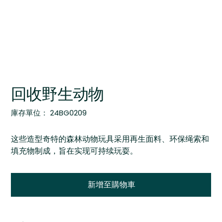
回收野生动物
SKU
庫存單位：
24BG0209
24BG0209
这些造型奇特的森林动物玩具采用再生面料、环保绳索和
填充物制成，旨在实现可持续玩耍。
新增至購物車