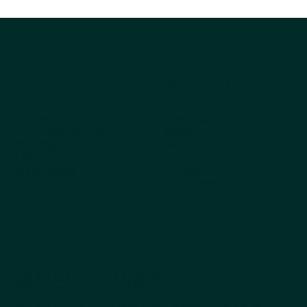
公司
探索产品
关于我们
所有产品
为什么选择 Kestrel
畅销书
获取产品目录
狗
订购
猫
常见问题解答
Cappycool
X-Goal宠物
摇尾巴的产品新闻