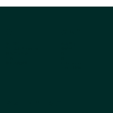
公司
探索产品
关于我们
所有产品
为什么选择 Kestrel
畅销书
获取产品目录
狗
订购
猫
常见问题解答
Cappycool
X-Goal宠物
摇尾巴的产品新闻