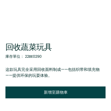
回收蔬菜玩具
SKU
庫存單位：
22BE0290
22BE0290
这款玩具完全采用回收面料制成——包括织带和填充物
——提供环保的玩耍体验。
新增至購物車