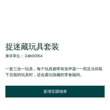
捉迷藏玩具套装
SKU
庫存單位：
24BG0164
24BG0164
一套三合一玩具，每个玩具都带有发声器——而且当你取
下后面的玩具时，还会露出隐藏的零食隔间。
新增至購物車