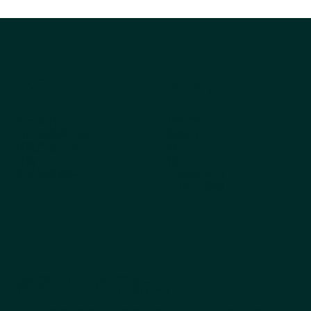
公司
探索产品
关于我们
所有产品
为什么选择 Kestrel
畅销书
获取产品目录
狗
订购
猫
常见问题解答
Cappycool
X-Goal宠物
摇尾巴的产品新闻