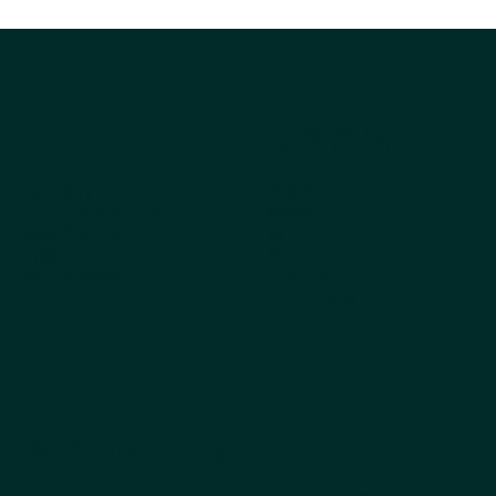
公司
探索产品
关于我们
所有产品
为什么选择 Kestrel
畅销书
获取产品目录
狗
订购
猫
常见问题解答
Cappycool
X-Goal宠物
摇尾巴的产品新闻