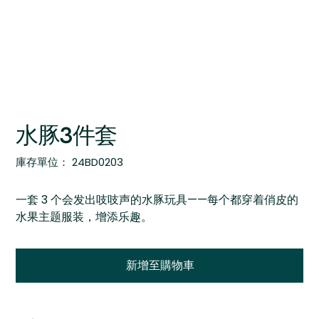
水豚3件套
SKU
庫存單位：
24BD0203
24BD0203
一套 3 个会发出吱吱声的水豚玩具——每个都穿着俏皮的
水果主题服装，增添乐趣。
新增至購物車