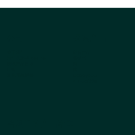
公司
探索产品
关于我们
所有产品
为什么选择 Kestrel
畅销书
获取产品目录
狗
订购
猫
常见问题解答
Cappycool
X-Goal宠物
摇尾巴的产品新闻