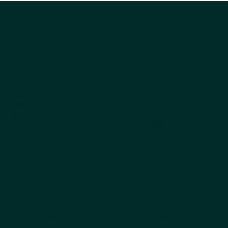
公司
探索产品
关于我们
所有产品
为什么选择 Kestrel
畅销书
获取产品目录
狗
订购
猫
常见问题解答
Cappycool
X-Goal宠物
摇尾巴的产品新闻
第一时间了解新产品、季节性产品发布和公司最新动态。