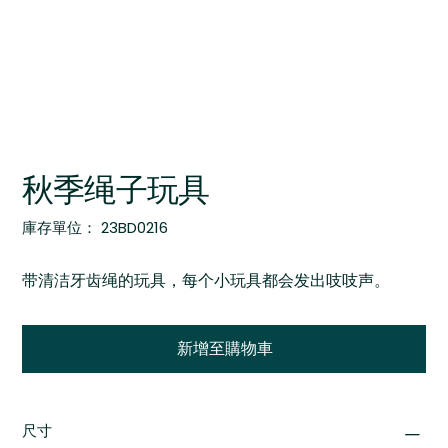
秋季绳子玩具
SKU
庫存單位：
23BD0216
23BD0216
带清洁牙齿绳的玩具，每个小玩具都会发出吱吱声。
新增至購物車
尺寸