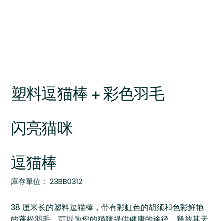
塑料逗猫棒 + 彩色羽毛
闪亮猫咪
逗猫棒
SKU
庫存單位：
23BB0312
23BB0312
38 厘米长的塑料逗猫棒，带有彩虹色的胡须和色彩鲜艳
的蓬松羽毛，可以为您的猫咪提供健康的途径，释放其天