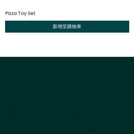
Pizza Toy Set
D
新增至購物車
公司
探索产品
关于我们
所有产品
为什么选择 Kestrel
畅销书
获取产品目录
狗
订购
猫
常见问题解答
Cappycool
X-Goal宠物