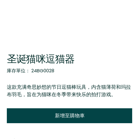
圣诞猫咪逗猫器
SKU
庫存單位：
24BG0028
24BG0028
这款充满奇思妙想的节日逗猫棒玩具，内含猫薄荷和玛拉
布羽毛，旨在为猫咪在冬季带来快乐的拍打游戏。
新增至購物車