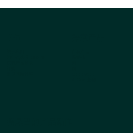
公司
探索产品
关于我们
所有产品
为什么选择 Kestrel
畅销书
获取产品目录
狗
订购
猫
常见问题解答
Cappycool
X-Goal宠物
摇尾巴的产品新闻