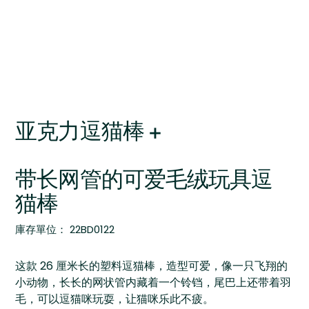
亚克力逗猫棒 +
带长网管的可爱毛绒玩具逗
猫棒
SKU
庫存單位：
22BD0122
22BD0122
这款 26 厘米长的塑料逗猫棒，造型可爱，像一只飞翔的
小动物，长长的网状管内藏着一个铃铛，尾巴上还带着羽
毛，可以逗猫咪玩耍，让猫咪乐此不疲。