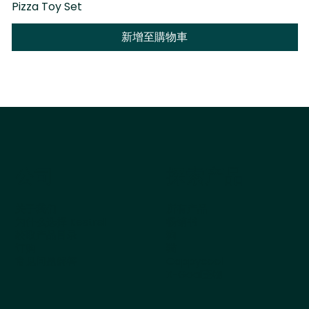
Pizza Toy Set
D
新增至購物車
公司
探索产品
关于我们
所有产品
为什么选择 Kestrel
畅销书
获取产品目录
狗
订购
猫
常见问题解答
Cappycool
X-Goal宠物