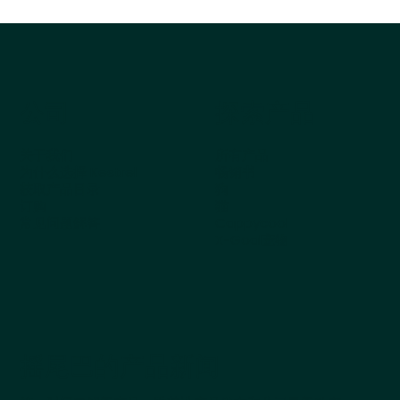
公司
探索产品
关于我们
所有产品
为什么选择 Kestrel
畅销书
获取产品目录
狗
订购
猫
常见问题解答
Cappycool
X-Goal宠物
摇尾巴的产品新闻