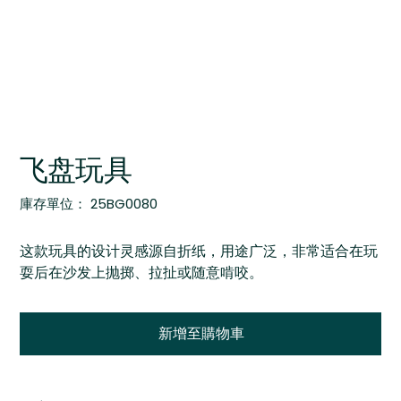
飞盘玩具
SKU
庫存單位：
25BG0080
25BG0080
这款玩具的设计灵感源自折纸，用途广泛，非常适合在玩
耍后在沙发上抛掷、拉扯或随意啃咬。
新增至購物車