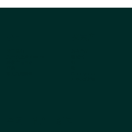
公司
探索产品
关于我们
所有产品
为什么选择 Kestrel
畅销书
获取产品目录
狗
订购
猫
常见问题解答
Cappycool
X-Goal宠物
摇尾巴的产品新闻