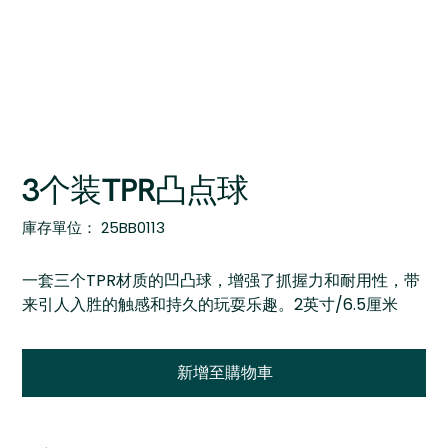
3个装TPR凸点球
SKU
庫存單位：
25BB0113
25BB0113
一套三个TPR材质的凹凸球，增强了抓握力和耐用性，带
来引人入胜的触感和持久的玩耍乐趣。2英寸/6.5厘米
新增至購物車