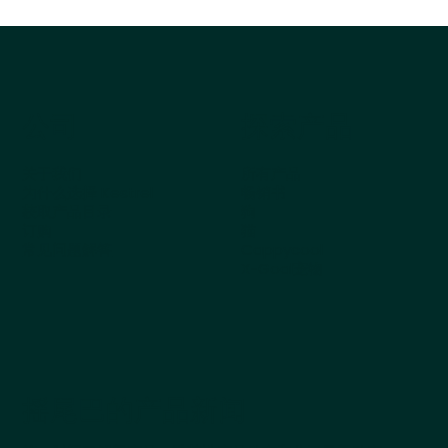
公司
探索产品
关于我们
所有产品
为什么选择 Kestrel
畅销书
获取产品目录
狗
订购
猫
常见问题解答
Cappycool
X-Goal宠物
摇尾巴的产品新闻