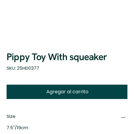
Pippy Toy With squeaker
SKU
SKU:
25HD0377
25HD0377
Agregar al carrito
Size
7.5"/19cm