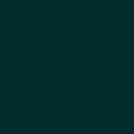
Compañía
Explorar
productos
Sobre nosotros
¿Por qué elegir Kestrel?
Todos los productos
Obtenga el catálogo
Los más vendidos
Pedidos
Perro
Preguntas frecuentes
Gato
Cappycool
Mascota X-Goal
Noticias de productos que
hacen meneo la cola
Sea el primero en enterarse de nuevos productos,
lanzamientos de temporada y actualizaciones de la