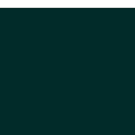
Compañía
Explorar
productos
Sobre nosotros
¿Por qué elegir Kestrel?
Todos los productos
Obtenga el catálogo
Los más vendidos
Pedidos
Perro
Preguntas frecuentes
Gato
Cappycool
Mascota X-Goal
Noticias de productos que
hacen meneo la cola