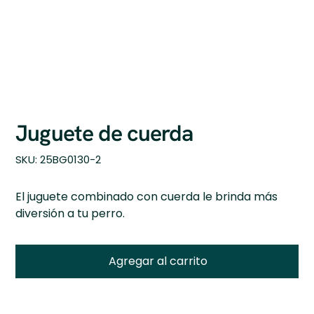
Juguete de cuerda
SKU
SKU:
25BG0130-2
25BG0130-
2
El juguete combinado con cuerda le brinda más
diversión a tu perro.
Agregar al carrito