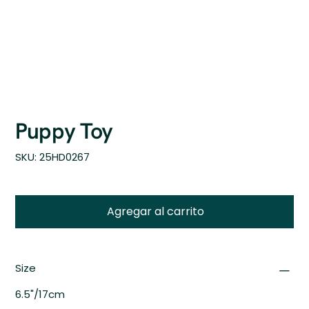
Puppy Toy
SKU
SKU:
25HD0267
25HD0267
Agregar al carrito
Size
6.5"/17cm