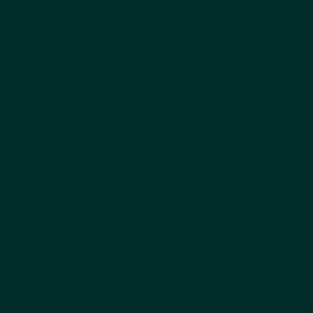
Compañía
Explorar
productos
Sobre nosotros
¿Por qué elegir Kestrel?
Todos los productos
Obtenga el catálogo
Los más vendidos
Pedidos
Perro
Preguntas frecuentes
Gato
Cappycool
Mascota X-Goal
Noticias de productos que
hacen meneo la cola
Sea el primero en enterarse de nuevos productos,
lanzamientos de temporada y actualizaciones de la