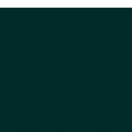
公司
探索产品
关于我们
所有产品
为什么选择 Kestrel
畅销书
获取产品目录
狗
订购
猫
常见问题解答
Cappycool
X-Goal宠物
摇尾巴的产品新闻