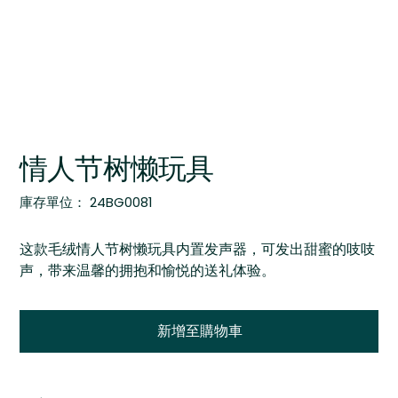
情人节树懒玩具
SKU
庫存單位：
24BG0081
24BG0081
这款毛绒情人节树懒玩具内置发声器，可发出甜蜜的吱吱
声，带来温馨的拥抱和愉悦的送礼体验。
新增至購物車