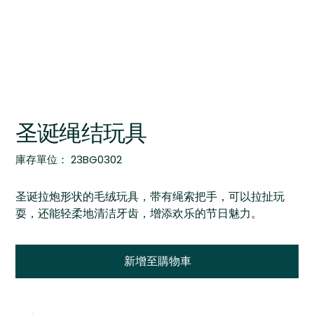
圣诞绳结玩具
SKU
庫存單位：
23BG0302
23BG0302
圣诞拉炮形状的毛绒玩具，带有绳索把手，可以拉扯玩
耍，还能轻柔地清洁牙齿，增添欢乐的节日魅力。
新增至購物車