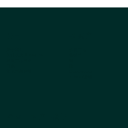
公司
探索产品
关于我们
所有产品
为什么选择 Kestrel
畅销书
获取产品目录
狗
订购
猫
常见问题解答
Cappycool
X-Goal宠物
摇尾巴的产品新闻