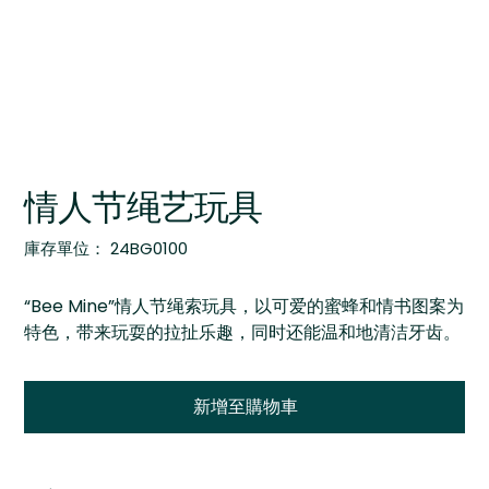
情人节绳艺玩具
SKU
庫存單位：
24BG0100
24BG0100
“Bee Mine”情人节绳索玩具，以可爱的蜜蜂和情书图案为
特色，带来玩耍的拉扯乐趣，同时还能温和地清洁牙齿。
新增至購物車