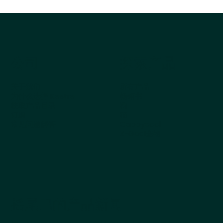
公司
探索产品
关于我们
所有产品
为什么选择 Kestrel
畅销书
获取产品目录
狗
订购
猫
常见问题解答
Cappycool
X-Goal宠物
摇尾巴的产品新闻