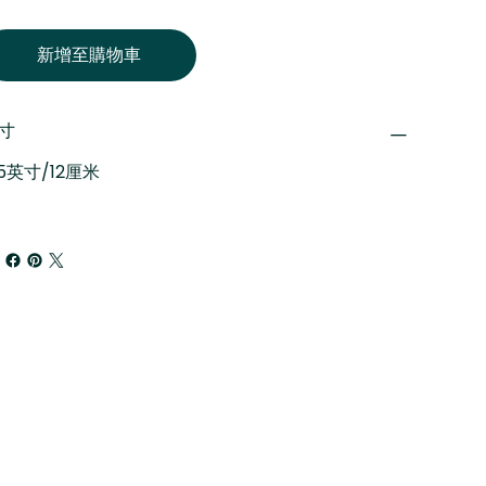
新增至購物車
寸
.5英寸/12厘米