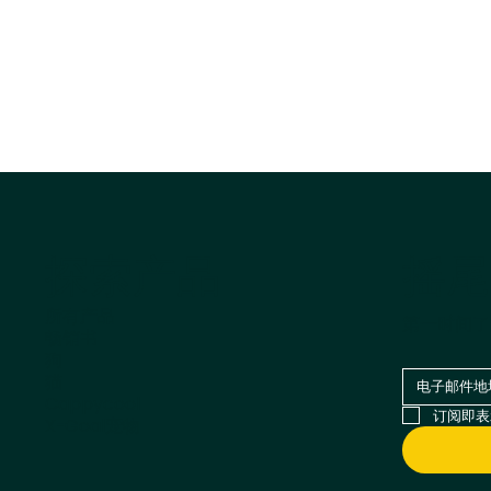
摇尾
探索产品
所有产品
第一时间了
畅销书
狗
猫
Cappycool
订阅即表
X-Goal宠物