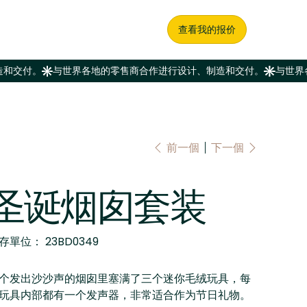
查看我的报价
前一個
下一個
圣诞烟囱套装
SKU
存單位：
23BD0349
23BD0349
个发出沙沙声的烟囱里塞满了三个迷你毛绒玩具，每
玩具内部都有一个发声器，非常适合作为节日礼物。