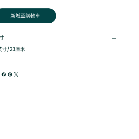
新增至購物車
寸
英寸/23厘米