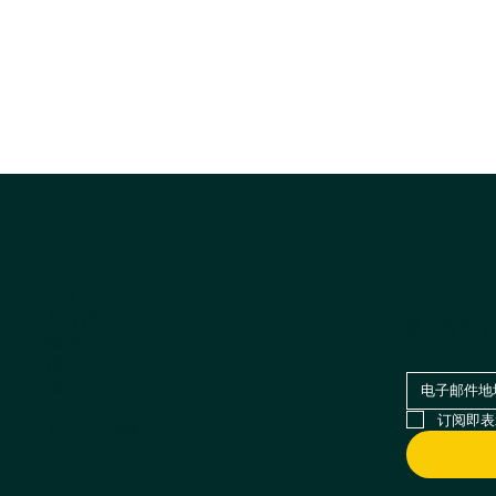
摇尾
探索产品
所有产品
第一时间了
畅销书
狗
猫
Cappycool
订阅即表
X-Goal宠物