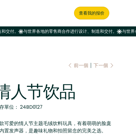
查看我的报价
前一個
下一個
情人节饮品
SKU
存單位：
24BD0127
24BD0127
款可爱的情人节主题毛绒饮料玩具，有着萌萌的脸庞
内置发声器，是趣味礼物和拍照留念的完美之选。