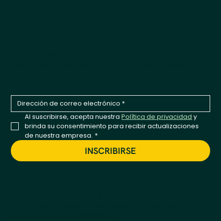
Noticias de productos que
hacen meneo la cola
Sea el primero en enterarse de nuevos productos,
lanzamientos de temporada y actualizaciones de la
empresa.
Al suscribirse, acepta nuestra 
Política de privacidad
 y 
brinda su consentimiento para recibir actualizaciones 
de nuestra empresa.
*
INSCRIBIRSE
© 2026 Kestrel. Todos los derechos reservados.
Política de privacidad
Términos y condiciones
Declaración de accesibilidad