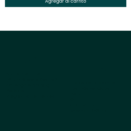
Agregar al carrito
Compañía
Explorar
productos
Sobre nosotros
¿Por qué elegir Kestrel?
Todos los productos
Obtenga el catálogo
Los más vendidos
Pedidos
Perro
Preguntas frecuentes
Gato
Cappycool
Mascota X-Goal