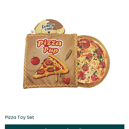
Pizza Toy Set
D