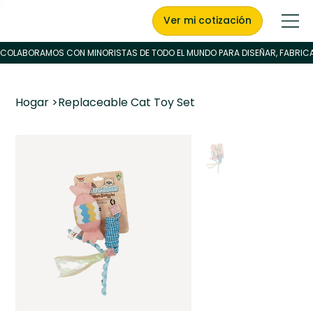
Ver mi cotización
Hogar
>
Replaceable Cat Toy Set