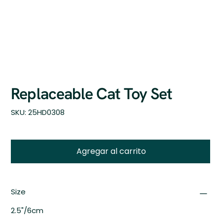
Replaceable Cat Toy Set
SKU
SKU:
25HD0308
25HD0308
Agregar al carrito
Size
2.5"/6cm