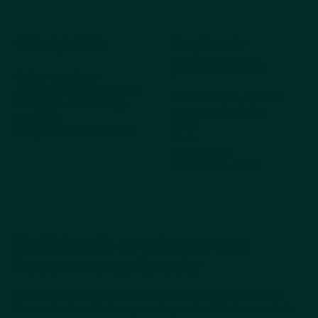
Compañía
Explorar
productos
Sobre nosotros
¿Por qué elegir Kestrel?
Todos los productos
Obtenga el catálogo
Los más vendidos
Pedidos
Perro
Preguntas frecuentes
Gato
Cappycool
Mascota X-Goal
Noticias de productos que
hacen meneo la cola
Sea el primero en enterarse de nuevos productos,
lanzamientos de temporada y actualizaciones de la