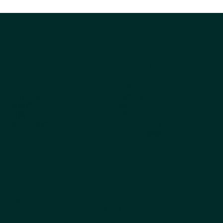
公司
探索产品
关于我们
所有产品
为什么选择 Kestrel
畅销书
获取产品目录
狗
订购
猫
常见问题解答
Cappycool
X-Goal宠物
摇尾巴的产品新闻