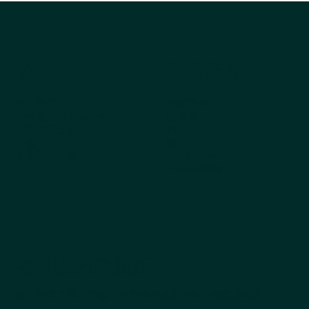
公司
探索产品
关于我们
所有产品
为什么选择 Kestrel
畅销书
获取产品目录
狗
订购
猫
常见问题解答
Cappycool
X-Goal宠物
摇尾巴的产品新闻
第一时间了解新产品、季节性产品发布和公司最新动态。