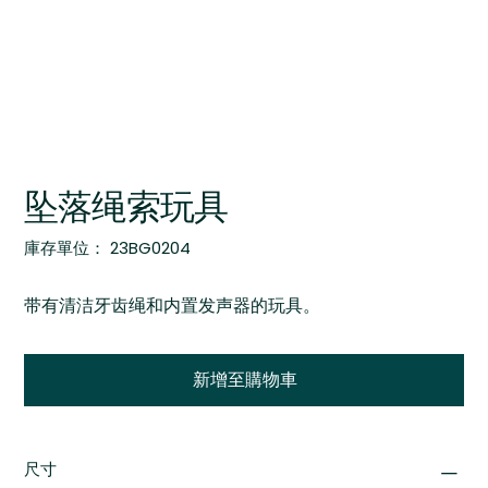
坠落绳索玩具
SKU
庫存單位：
23BG0204
23BG0204
带有清洁牙齿绳和内置发声器的玩具。
新增至購物車
尺寸