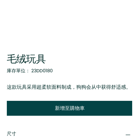
毛绒玩具
SKU
庫存單位：
23DD0180
23DD0180
这款玩具采用超柔软面料制成，狗狗会从中获得舒适感。
新增至購物車
尺寸