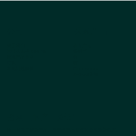
公司
探索产品
关于我们
所有产品
为什么选择 Kestrel
畅销书
获取产品目录
狗
订购
猫
常见问题解答
Cappycool
X-Goal宠物
摇尾巴的产品新闻
第一时间了解新产品、季节性产品发布和公司最新动态。