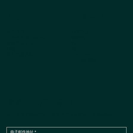
公司
探索产品
关于我们
所有产品
为什么选择 Kestrel
畅销书
获取产品目录
狗
订购
猫
常见问题解答
Cappycool
X-Goal宠物
摇尾巴的产品新闻
第一时间了解新产品、季节性产品发布和公司最新动态。