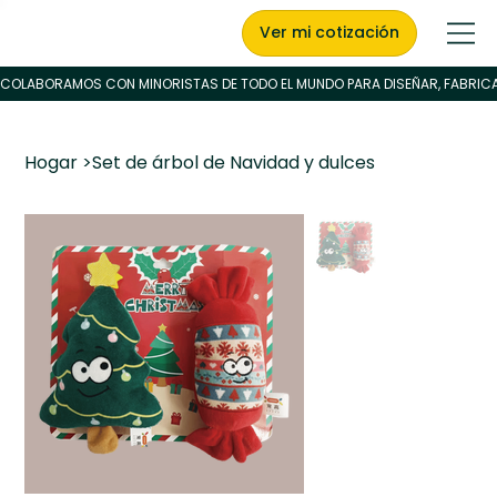
Ver mi cotización
Hogar
>
Set de árbol de Navidad y dulces