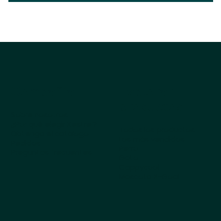
Compañía
Explorar
productos
Sobre nosotros
¿Por qué elegir Kestrel?
Todos los productos
Obtenga el catálogo
Los más vendidos
Pedidos
Perro
Preguntas frecuentes
Gato
Cappycool
Mascota X-Goal