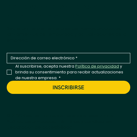
Noticias de productos que
hacen meneo la cola
Sea el primero en enterarse de nuevos productos,
lanzamientos de temporada y actualizaciones de la
empresa.
Al suscribirse, acepta nuestra 
Política de privacidad
 y 
brinda su consentimiento para recibir actualizaciones 
de nuestra empresa.
*
INSCRIBIRSE
© 2026 Kestrel. Todos los derechos reservados.
Política de privacidad
Términos y condiciones
Declaración de accesibilidad