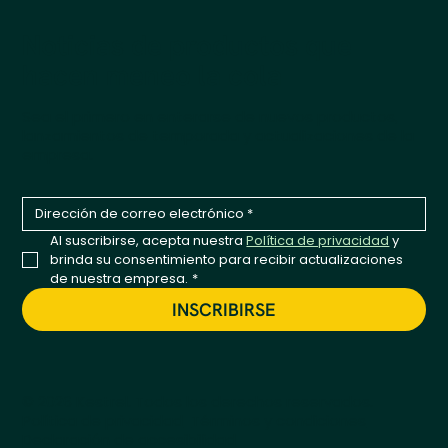
Noticias de productos que
hacen meneo la cola
Sea el primero en enterarse de nuevos productos,
lanzamientos de temporada y actualizaciones de la
empresa.
Al suscribirse, acepta nuestra 
Política de privacidad
 y 
brinda su consentimiento para recibir actualizaciones 
de nuestra empresa.
*
INSCRIBIRSE
© 2026 Kestrel. Todos los derechos reservados.
Política de privacidad
Términos y condiciones
Declaración de accesibilidad