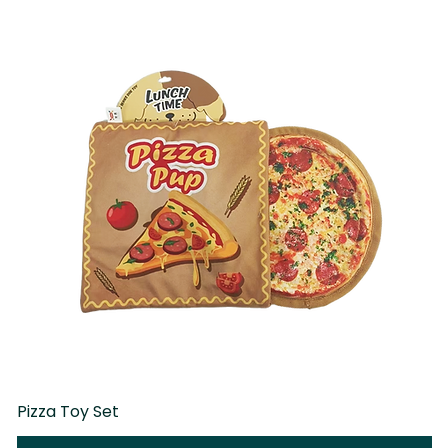
Pizza Toy Set
D