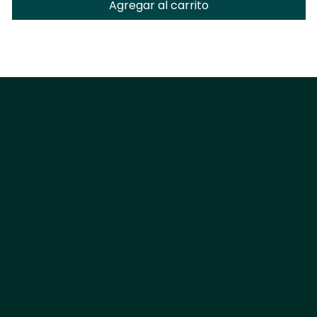
Agregar al carrito
Compañía
Explorar
productos
Sobre nosotros
¿Por qué elegir Kestrel?
Todos los productos
Obtenga el catálogo
Los más vendidos
Pedidos
Perro
Preguntas frecuentes
Gato
Cappycool
Mascota X-Goal