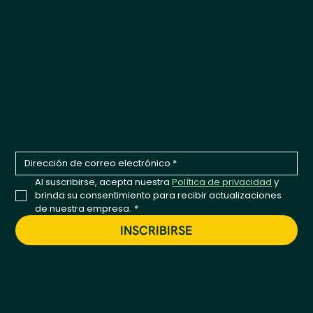
Noticias de productos que
hacen meneo la cola
Sea el primero en enterarse de nuevos productos,
lanzamientos de temporada y actualizaciones de la
empresa.
Al suscribirse, acepta nuestra 
Política de privacidad
 y 
brinda su consentimiento para recibir actualizaciones 
de nuestra empresa.
*
INSCRIBIRSE
© 2026 Kestrel. Todos los derechos reservados.
Política de privacidad
Términos y condiciones