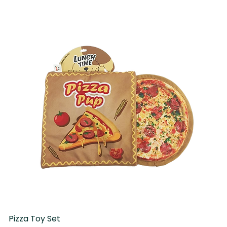
Pizza Toy Set
D