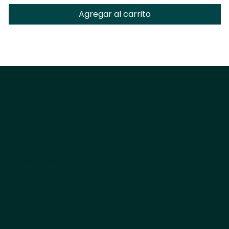
Agregar al carrito
Compañía
Explorar
productos
Sobre nosotros
¿Por qué elegir Kestrel?
Todos los productos
Obtenga el catálogo
Los más vendidos
Pedidos
Perro
Preguntas frecuentes
Gato
Cappycool
Mascota X-Goal