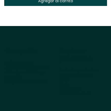
Agregar al carrito
Compañía
Explorar
productos
Sobre nosotros
¿Por qué elegir Kestrel?
Todos los productos
Obtenga el catálogo
Los más vendidos
Pedidos
Perro
Preguntas frecuentes
Gato
Cappycool
Mascota X-Goal