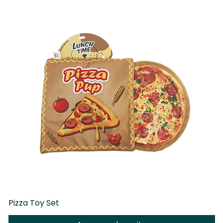
Pizza Toy Set
D