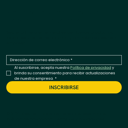
Noticias de productos que
hacen meneo la cola
Sea el primero en enterarse de nuevos productos,
lanzamientos de temporada y actualizaciones de la
empresa.
Al suscribirse, acepta nuestra 
Política de privacidad
 y 
brinda su consentimiento para recibir actualizaciones 
de nuestra empresa.
*
INSCRIBIRSE
© 2026 Kestrel. Todos los derechos reservados.
Política de privacidad
Términos y condiciones
Declaración de accesibilidad